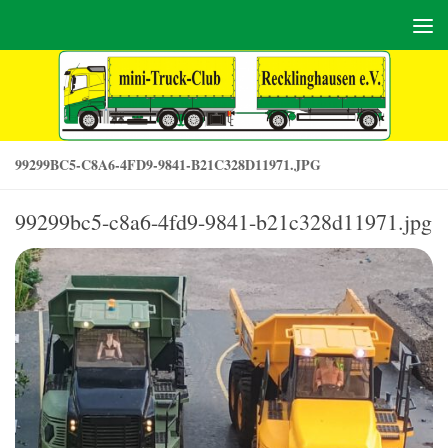
Zum Inhalt springen
99299BC5-C8A6-4FD9-9841-B21C328D11971.JPG
99299bc5-c8a6-4fd9-9841-b21c328d11971.jpg